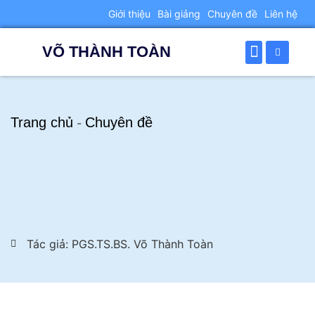
Giới thiệu
Bài giảng
Chuyên đề
Liên hệ
VÕ THÀNH TOÀN
TRANG CHỦ
GIỚI THIỆU
BÀI GIẢNG
CHUYÊN ĐỀ
BÀI CHIA SẺ
Trang chủ
Chuyên đề
-
Tác giả: PGS.TS.BS. Võ Thành Toàn