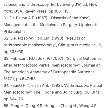
science and arthroscopy
, Ed by Ewing JW, ed, New
York,
USA, Raven Press, pp.103–115.
61
.
De Palma A.F. (1957).
“Diseasis of the Knee
”
,
Management in the Medicine an Surgery
. Lippincott,
Philadelphia.
62
.
Del Pizzo W., Fox J.M. (1990).
“Results of
arthroscopic
meniscectomy
”
,
Clin sports medicine,
. 9,
pp.633–39.
63
.
Fabricant P.D., Jokl P. (2007).
“Surgical Outcomes
after Arthroscopic Partial meniscectomy
”
,
Journal of
The
American Academy of Orthopaedic Surgeons
.
15(11),
pp.647–53.
64
.
FaunO P. Nielsen A.B. (1992).
“Arthroscopic Partial
Meniscectomy
”
,
The j. bone and Joint Surg,
. 30–B(4),
pp.664–70.
65
.
Feng H. Geng X.S. Hong L., Zhang H., Wang X.S.,