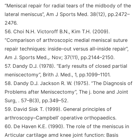
“Meniscal repair for radial tears of the midbody of the
lateral meniscus
”
,
Am J Sports Med
. 38(12), pp.2472–
2476.
56
.
Choi N.H. Victoroff B.N., Kim T.H. (2009)
.
“Comparison of arthroscopic medial meniscal suture
repair techniques: inside–out versus all–inside repair
”
,
Am J. Sports
Med.,
. Nov; 37(11), pp.2144–2150.
57
.
Dandy D.J. (1978)
. “Early results of closed partial
meniscectomy
”
,
Brith J. Med.,
1, pp.1099–1101.
58
.
Dandy D.J. Jackson R. W. (1975)
. “The Diagnosis of
Problems after Meniscectomy
”
,
The j. bone and Joint
Surg,
. 57–B(3), pp.349–52.
59
.
David Sisk T. (1999).
General principles of
arthroscopy–Campbell’ operative orthopaedics
.
60
.
De Haven K.E. (1990).
The role of the meniscus in
Articular cartilage amd knee joint function: Basis