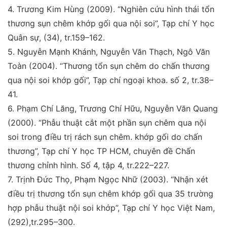
4.
Trương Kim Hùng (2009).
“Nghiên cứu hình thái tổn
thương sụn chêm khớp gối qua nội soi
”
,
Tạp chí Y học
Quân sự,
(34), tr.159–162.
5.
Nguyễn Mạnh Khánh, Nguyễn Văn Thạch, Ngô Văn
Toàn (2004).
“Thương tổn sụn chêm do chấn thương
qua
nội soi khớp gối
”
,
Tạp chí ngoại khoa
. số 2, tr.38–
41.
6.
Phạm Chí Lăng, Trương Chí Hữu, Nguyễn Văn Quang
(2000).
“Phẫu thuật cắt một phần sụn chêm qua nội
soi
trong điều trị rách sụn chêm. khớp gối do chấn
thương
”
,
Tạp chí Y học TP HCM, chuyên đề Chấn
thương chỉnh
hình
. Số 4, tập 4, tr.222–227.
7
.
Trịnh Đức Thọ, Phạm Ngọc Nhữ (2003).
“Nhận xét
điều trị thương tổn sụn chêm khớp gối qua 35 trường
hợp
phẫu thuật nội soi khớp
”
,
Tạp chí Y học Việt Nam,
(292),
tr.295–300.