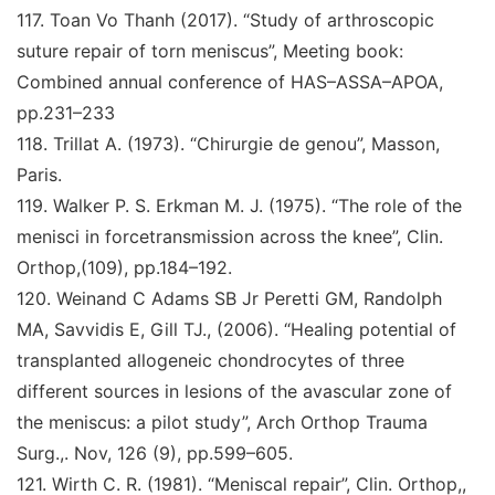
117
.
Toan Vo Thanh (2017).
“Study of arthroscopic
suture repair of torn meniscus”, Meeting book:
Combined annual conference of HAS–ASSA–APOA,
pp.231–233
118
.
Trillat A. (1973)
. “Chirurgie de genou
”
,
Masson,
Paris
.
119
.
Walker P. S. Erkman M. J. (1975)
. “The role of the
menisci in forcetransmission across the knee
”
,
Clin.
Orthop,
(109), pp.184–192.
120
.
Weinand C Adams SB Jr Peretti GM, Randolph
MA,
Savvidis E, Gill TJ., (2006).
“Healing potential of
transplanted allogeneic chondrocytes of three
different sources in lesions of the avascular zone of
the meniscus: a
pilot study
”
,
Arch Orthop Trauma
Surg.,
. Nov, 126 (9),
pp.599–605.
121
.
Wirth C. R. (1981).
“Meniscal repair
”
,
Clin. Orthop,
,