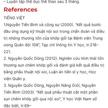
– Luyện tập thể dục thể thao sau 3 tháng.
References
TIẾNG VIỆT
1.Nguyễn Tiến Bình và cộng sự (2000).
“Kết quả bước
đầu ứng dụng kỹ thuật nội soi trong chẩn đoán và điều
trị
những thương tổn của khớp gối tại Bệnh viện Trung
ương
Quân đội 108
”
,
Tạp chí thông tin Y học
, tr.218–
221.
2.
Nguyễn Quốc Dũng (2012).
Nghiên cứu hình thái tổn
thương sụn chêm khớp gối và đánh giá kết quả điều trị
bằng phẫu thuật nội soi
, Luận án tiến sĩ y học, Học
viện
Quân y.
3
.
Nguyễn Quốc Dũng, Nguyễn Năng Giỏi, Nguyễn
Tiến
Bình (2003).
“Kết quả phẫu thuật cắt một phần
sụn chêm
khớp gối qua nội soi
”
,
Y học Việt Nam số
đặc biệt
, tr.69–