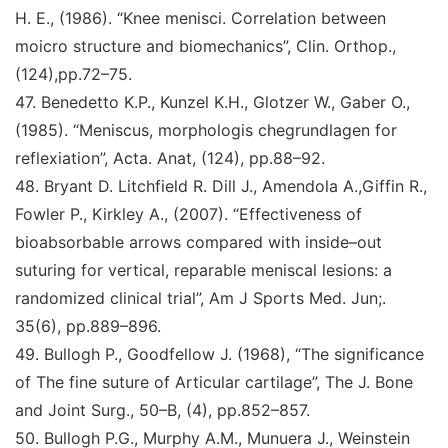
H. E., (1986).
“Knee menisci. Correlation between
moicro structure and biomechanics
”
,
Clin. Orthop.,
(124),
pp.72–75.
47.
Benedetto K.P., Kunzel K.H., Glotzer W., Gaber O.,
(1985)
. “Meniscus, morphologis chegrundlagen for
reflexiation
”
,
Acta. Anat,
(124), pp.88–92.
48.
Bryant D. Litchfield R. Dill J., Amendola A.,
Giffin R.,
Fowler P., Kirkley A., (2007).
“Effectiveness of
bioabsorbable arrows compared with inside–out
suturing for vertical, reparable meniscal lesions: a
randomized clinical trial
”
,
Am J Sports Med. Jun;
.
35(6),
pp.889–896.
49.
Bullogh P., Goodfellow J. (1968),
“The significance
of
The fine suture of Articular cartilage
”
,
The J. Bone
and
Joint Surg.,
50–B, (4), pp.852–857.
50
.
Bullogh P.G., Murphy A.M., Munuera J.,
Weinstein