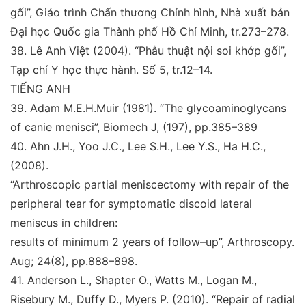
gối”, Giáo trình Chấn thương Chỉnh hình, Nhà xuất bản
Đại học Quốc gia Thành phố Hồ Chí Minh, tr.273–278.
38.
Lê Anh Việt (2004)
. “Phẫu thuật nội soi khớp gối
”
,
Tạp
chí Y học thực hành
. Số 5, tr.12–14.
TIẾNG ANH
39.
Adam M.E.H.Muir (1981).
“The glycoaminoglycans
of
canie menisci
”
,
Biomech J,
(197), pp.385–389
40.
Ahn J.H., Yoo J.C., Lee S.H., Lee Y.S., Ha H.C.,
(2008).
“Arthroscopic partial meniscectomy with repair of the
peripheral tear for symptomatic discoid lateral
meniscus
in children:
results of minimum 2 years of follow–up
”
,
Arthroscopy.
Aug; 24(8), pp.888–898.
41.
Anderson L., Shapter O., Watts M., Logan M.,
Risebury M., Duffy D., Myers P. (2010).
“Repair
of radial