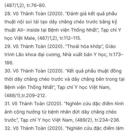
(487/1,2),
tr.76–80.
28.
Võ Thành Toàn (2020).
“Đánh giá kết quả phẫu
thuật
nội soi tái tạo dây chằng chéo trước bằng kỹ
thuật All–
inside tại Bệnh viện Thống Nhất”,
Tạp chí Y
học Việt
Male
, (487/1,2), tr.112–115.
29.
Võ Thành Toàn (2020).
“Thoái hóa khớp”, Giáo
trình
Lão khoa đại cương, Nhà xuất bản Y học, tr.173–
186.
30.
Võ Thành Toàn (2020)
. “Kết quả phẫu thuật đồng
thời
dây chằng chéo trước và dây chằng bên trong tại
Bệnh
viện Thống Nhất”,
Tạp chí Y học Việt Nam
,
(488/1),
tr.209–212.
31.
Võ Thành Toàn (2020).
“Nghiên cứu đặc điểm hình
ảnh
cộng hưởng từ bệnh nhân đứt dây chằng chéo
trước”,
Tạp
chí Y học Việt Nam
, (489/2), tr.234–236.
32.
Võ Thành Toàn (2020). “
Nghiên cứu đặc điểm lâm