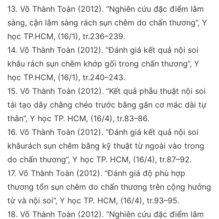
13.
Võ Thành Toàn (2012).
“Nghiên cứu đặc điểm lâm
sàng,
cận lâm sàng rách sụn chêm do chấn thương”,
Y
học TP.
HCM
, (16/1), tr.236–239.
14.
Võ Thành Toàn (2012)
. “Đánh giá kết quả nội soi
khâu
rách sụn chêm khớp gối trong chấn thương”,
Y
học TP.
HCM
, (16/1), tr.240–243.
15.
Võ Thành Toàn (2012)
. “Kết quả phẫu thuật nội soi
tái
tạo dây chằng chéo trước bằng gân cơ mác dài tự
thân”,
Y
học TP. HCM
, (16/4), tr.83–86.
16.
Võ Thành Toàn (2012)
. “Đánh giá kết quả nội soi
khâu
rách sụn chêm bằng kỹ thuật từ ngoài vào trong
do chấn
thương”,
Y học TP. HCM
, (16/4), tr.87–92.
17.
Võ Thành Toàn (2012).
“Đánh giá độ phù hợp
thương
tổn sụn chêm do chấn thương trên cộng hưởng
từ và nội
soi”,
Y học TP. HCM
, (16/4), tr.93–95.
18.
Võ Thành Toàn (2012).
“Nghiên cứu đặc điểm lâm