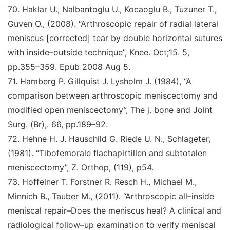
70
.
Haklar U., Nalbantoglu U., Kocaoglu B., Tuzuner
T.,
Guven O., (2008).
“Arthroscopic repair of radial
lateral
meniscus [corrected] tear by double horizontal
sutures
with inside–outside technique
”
,
Knee. Oct;15
. 5,
pp.355–359. Epub 2008 Aug 5.
71
.
Hamberg P. Gillquist J. Lysholm J. (1984),
“A
comparison between arthroscopic meniscectomy and
modified
open meniscectomy
”
,
The j. bone and Joint
Surg. (Br),
.
66, pp.189–92.
72
.
Hehne H. J. Hauschild G. Riede U. N., Schlageter,
(1981).
“Tibofemorale flachapirtillen and subtotalen
meniscectomy
”
,
Z. Orthop,
(119), p54.
73
.
Hoffelner T. Forstner R. Resch H., Michael M.,
Minnich B., Tauber M., (2011).
“Arthroscopic all–inside
meniscal repair–Does the meniscus heal? A clinical and
radiological follow–up examination to verify meniscal