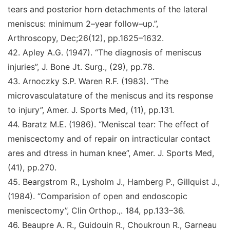
tears and posterior horn detachments of the
lateral
meniscus: minimum 2–year follow–up.
”
,
Arthroscopy, Dec;26
(12), pp.1625–1632.
42.
Apley A.G. (1947).
“The diagnosis of meniscus
injuries
”
,
J. Bone Jt. Surg.,
(29), pp.78.
43.
Arnoczky S.P. Waren R.F. (1983)
. “The
microvasculatature of the meniscus and its response
to injury
”
,
Amer.
J. Sports Med,
(11), pp.131.
44
.
Baratz M.E. (1986).
“Meniscal tear: The effect of
meniscectomy and of repair on intracticular contact
ares
and dtress in human knee
”
,
Amer. J. Sports Med,
(41),
pp.270.
45.
Beargstrom R., Lysholm J., Hamberg P., Gillquist J.,
(1984)
. “Comparision of open and endoscopic
meniscectomy
”
,
Clin Orthop.,
. 184, pp.133–36.
46.
Beaupre A. R., Guidouin R., Choukroun R., Garneau