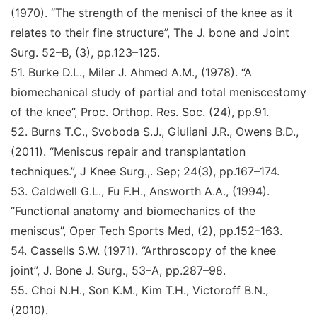
(1970).
“The strength of the menisci of the
knee as it
relates to their fine structure
”
,
The J. bone and
Joint
Surg
. 52–B, (3), pp.123–125.
51
.
Burke D.L., Miler J. Ahmed A.M., (1978).
“A
biomechanical study of partial and total meniscestomy
of the knee
”
,
Proc. Orthop. Res. Soc.
(24), pp.91.
52
.
Burns T.C., Svoboda S.J., Giuliani J.R., Owens
B.D.,
(2011).
“Meniscus repair and transplantation
techniques.
”
,
J Knee Surg.,
. Sep; 24(3), pp.167–174.
53
.
Caldwell G.L., Fu F.H., Answorth A.A., (1994).
“Functional anatomy and biomechanics of the
meniscus
”
,
Oper Tech Sports Med,
(2), pp.152–163.
54
.
Cassells S.W. (1971).
“Arthroscopy of the knee
joint
”
,
J. Bone J. Surg.,
53–A, pp.287–98.
55
.
Choi N.H., Son K.M., Kim T.H., Victoroff B.N.,
(2010).