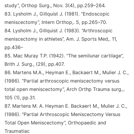
study
”
,
Orthop Surg., Nov.
3(4), pp.259–264.
83
.
Lysholm J., Gillquist J. (1981).
“Endoscopic
meniscectomy
”
,
Intern Orthop,
. 5, pp.265–70.
84
.
Lysholm J., Gillquist J. (1983).
“Arthroscopic
meniscectomy in athletes
”
,
Am. J. Sports Med,
. 11,
pp.436–
85
.
Mac Muray T.P. (1942).
“The semilunar cartilage
”
,
Brith J. Surg.,
(29), pp.407.
86
.
Martens M.A., Heyman E., Backaert M., Mulier J. C.,
(1986)
. “Partial arthroscopic meniscectomy versus
total
open meniscectomy
”
,
Arch Orthp Trauma surg.,
.
105
(1), pp.31.
87.
Martens M. A. Heyman E. Backaert M., Mulier J. C.,
(1986).
“Partial Arthroscopic Meniscectomy Versus
Total Open Meniscectomy
”
,
Orthopaedic and
Traumatiac