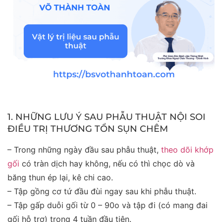
1. NHỮNG LƯU Ý SAU PHẪU THUẬT NỘI SOI
ĐIỀU
TRỊ THƯƠNG TỔN SỤN CHÊM
– Trong những ngày đầu sau phẫu thuật,
theo dõi khớp
gối
có tràn dịch hay không, nếu có thì chọc dò và
băng thun ép lại, kê chi cao.
– Tập gồng cơ tứ đầu đùi ngay sau khi phẫu thuật.
– Tập gấp duỗi gối từ 0 – 90
o
và tập đi (có mang đai
gối hỗ trợ) trong 4 tuần đầu tiên.