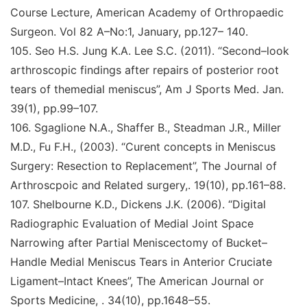
Course Lecture, American Academy of Orthropaedic
Surgeon
. Vol 82 A–No:1, January, pp.127– 140.
105
.
Seo H.S. Jung K.A. Lee S.C. (2011).
“Second–look
arthroscopic findings after repairs of posterior root
tears of themedial meniscus
”
,
Am J Sports Med. Jan
.
39(1), pp.99–107.
106
.
Sgaglione N.A., Shaffer B., Steadman J.R., Miller
M.D., Fu F.H., (2003).
“Curent concepts in Meniscus
Surgery: Resection to Replacement
”
,
The Journal of
Arthroscpoic and Related surgery,
. 19(10), pp.161–88.
107.
Shelbourne K.D., Dickens J.K. (2006).
“Digital
Radiographic Evaluation of Medial Joint Space
Narrowing after Partial Meniscectomy of Bucket–
Handle Medial Meniscus Tears in Anterior Cruciate
Ligament–Intact Knees
”
,
The American Journal or
Sports Medicine,
. 34(10), pp.1648–55.