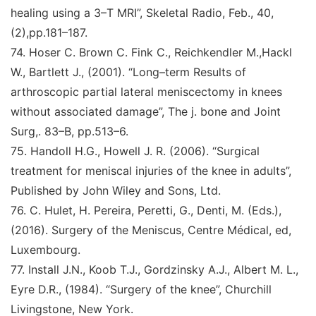
healing using a 3–T MRI
”
,
Skeletal Radio, Feb., 40,
(2),
pp.181–187.
74
.
Hoser C. Brown C. Fink C., Reichkendler M.,
Hackl
W., Bartlett J., (2001).
“Long–term Results of
arthroscopic partial lateral meniscectomy in knees
with
out associated damage
”
,
The j. bone and Joint
Surg,
.
83–B, pp.513–6.
75
.
Handoll H.G., Howell J. R. (2006).
“Surgical
treatment
for meniscal injuries of the knee in adults
”
,
Published by
John Wiley and Sons, Ltd
.
76
.
C. Hulet, H. Pereira, Peretti, G., Denti, M. (Eds.),
(2016)
.
Surgery of the Meniscus
, Centre Médical, ed,
Luxembourg.
77
.
Install J.N., Koob T.J., Gordzinsky A.J., Albert M. L.,
Eyre D.R., (1984).
“Surgery of the knee
”
,
Churchill
Livingstone, New York
.