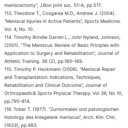
meniscectomy
”
,
J.Bon joint sur,
. 51–A, pp.517.
113
.
Theodore T., Cosgarea M.D., Andrew J. (2004)
.
“Meniscal Injuries in Active Patients
”
,
Sports Medicine
.
Vol. 4, No. 10.
114
.
Timothy Brindle Darren L., John Nyland, Johnson,
(2001).
“The Meniscus: Review of Basic Priciples with
Application to Surgery and Rehabilitation
”
,
Journal of
Athletic Training
. 36 (2), pp.160–169.
115
.
Timothy P. Heckmann (2006).
“Meniscal Repair
and Transplantation: Indications, Techniques,
Rehabilitation and Clinical Outcome
”
,
Journal of
Orthropaedic& Sports Physical Therapy
. Vol 36, No 10,
pp.795–814.
116
.
Tober T. (1977).
“Zurnormalen und patologischen
histology des kniegelenk meniscus
”
,
Arch. Klin. Chir,
(1933), pp.483.