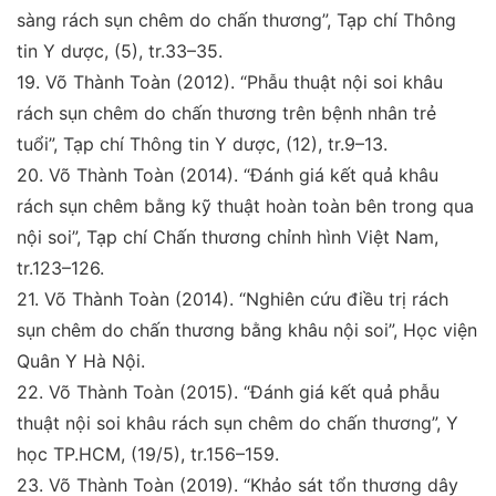
sàng
rách sụn chêm do chấn thương”,
Tạp chí Thông
tin Y
dược
, (5), tr.33–35.
19.
Võ Thành Toàn (2012)
. “Phẫu thuật nội soi khâu
rách
sụn chêm do chấn thương trên bệnh nhân trẻ
tuổi”,
Tạp
chí Thông tin Y dược
, (12), tr.9–13.
20
.
Võ Thành Toàn (2014).
“Đánh giá kết quả khâu
rách sụn
chêm bằng kỹ thuật hoàn toàn bên trong qua
nội soi”,
Tạp
chí Chấn thương chỉnh hình Việt Nam
,
tr.123–126.
21.
Võ Thành Toàn (2014).
“
Nghiên cứu điều trị rách
sụn
chêm do chấn thương bằng khâu nội soi”
, Học viện
Quân
Y Hà Nội.
22.
Võ Thành Toàn (2015).
“Đánh giá kết quả phẫu
thuật
nội soi khâu rách sụn chêm do chấn thương”,
Y
học TP.
HCM
, (19/5), tr.156–159.
23.
Võ Thành Toàn (2019).
“Khảo sát tổn thương dây