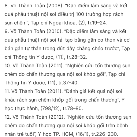
8.
Võ Thành Toàn (2008).
“Đặc điểm lâm sàng và kết
quả phẫu thuật nội soi điều trị 100 trường hợp rách
sụn
chêm”,
Tạp chí Ngoại khoa
, (2), tr.19–24.
9
.
Võ Thành Toàn (2010).
“Đặc điểm lâm sàng và kết
quả
phẫu thuật nội soi tái tạo bằng gân cơ thon và cơ
bán gân
tự thân trong đứt dây chằng chéo trước”,
Tạp
chí Thông
tin Y dược
, (11), tr.28–32.
10.
Võ Thành Toàn (2011)
. “Nghiên cứu tổn thương sụn
chêm do chấn thương qua nội soi khớp gối”,
Tạp chí
Thông tin Y dược
, (11), tr.37–40.
11.
Võ Thành Toàn (2011)
. “Đánh giá kết quả nội soi
khâu
rách sụn chêm khớp gối trong chấn thương”,
Y
học thực
hành
, (798/12), tr.78–80.
12.
Võ Thành Toàn (2012)
. “Nghiên cứu tổn thương sụn
chêm do chấn thương qua nội soi khớp gối trên bệnh
nhân trẻ tuổi”,
Y học TP. HCM
, (16/1), tr.226–230.