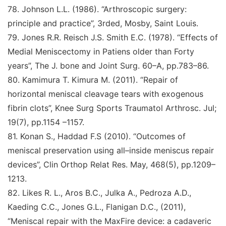
78.
Johnson L.L. (1986).
“Arthroscopic surgery:
principle
and practice
”
,
3rded, Mosby, Saint Louis
.
79.
Jones R.R. Reisch J.S. Smith E.C. (1978).
“Effects of
Medial Meniscectomy in Patiens older than Forty
years
”
,
The J. bone and Joint Surg
. 60–A, pp.783–86.
80.
Kamimura T. Kimura M. (2011)
. “Repair of
horizontal meniscal cleavage tears with exogenous
fibrin clots
”
,
Knee Surg Sports Traumatol Arthrosc
. Jul;
19(7), pp.1154
–1157.
81
.
Konan S., Haddad F.S (2010)
. “Outcomes of
meniscal
preservation using all–inside meniscus repair
devices
”
,
Clin Orthop Relat Res
. May, 468(5), pp.1209–
1213.
82
.
Likes R. L., Aros B.C., Julka A., Pedroza A.D.,
Kaeding C.C., Jones G.L., Flanigan D.C., (2011),
“Meniscal
repair with the MaxFire device: a cadaveric