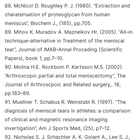
88.
McNicol D. Roughley P. J. (1980)
. “Extraction and
charaterisation of proteoglycan from human
meniscus
”
,
Biochem J.,
(185), pp.705.
89.
Mihov K. Muradov A. Mazneikov Hr. (2005).
“All–in
technique–alternative in Treatment of the meniscal
tear
”
,
Journal of IMAB–Annal Proceding (Scientific
Papers),
book 1
, pp.7–10.
90
.
Molina H.E. Rockbom P. Kartsson M.S. (2002)
.
“Arthroscopic partial and total meniscectomy
”
,
The
Journal
of Arthroscpoic and Related surgery,
. 18,
pp.183–89.
91
.
Muellner T. Schabus R. Weinstabl R. (1997)
. “The
diagnosis of meniscal tears in athletes: a comparison
of
clinical and magnetic resonance imaging
invertigation
”
,
Am J Sports Med,
(25), p7–12.
92
.
Nicholas S. J. Schachter A. K. Golant A., Lee S. J.,