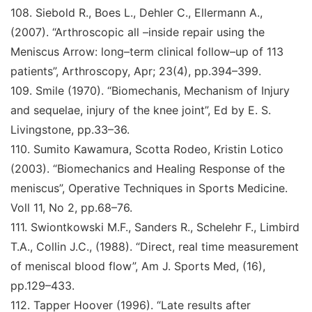
108.
Siebold R., Boes L., Dehler C., Ellermann A.,
(2007).
“Arthroscopic all –inside repair using the
Meniscus Arrow: long–term clinical follow–up of 113
patients
”
,
Arthroscopy, Apr; 23
(4), pp.394–399.
109
.
Smile (1970).
“Biomechanis, Mechanism of Injury
and sequelae, injury of the knee joint
”
,
Ed by E. S.
Livingstone
, pp.33–36.
110
.
Sumito Kawamura, Scotta Rodeo, Kristin Lotico
(2003).
“Biomechanics and Healing Response of the
meniscus
”
,
Operative Techniques in Sports Medicine
.
Voll 11, No 2, pp.68–76.
111.
Swiontkowski M.F., Sanders R., Schelehr F., Limbird
T.A., Collin J.C., (1988).
“Direct, real time measurement
of meniscal blood flow
”
,
Am J. Sports Med,
(16),
pp.129–433.
112
.
Tapper Hoover (1996).
“Late results after