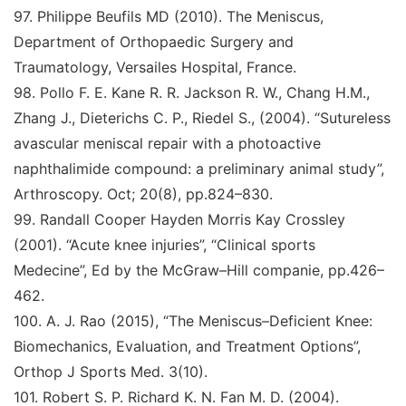
97.
Philippe Beufils MD (2010).
The Meniscus
,
Department
of Orthopaedic Surgery and
Traumatology, Versailes
Hospital, France.
98.
Pollo F. E. Kane R. R. Jackson R. W., Chang H.
M.,
Zhang J., Dieterichs C. P., Riedel S., (2004).
“Sutureless
avascular meniscal repair with a photoactive
naphthalimide compound: a preliminary animal study
”
,
Arthroscopy
. Oct; 20(8), pp.824–830.
99.
Randall Cooper Hayden Morris Kay Crossley
(2001).
“Acute knee injuries”, “Clinical sports
Medecine
”
,
Ed by
the McGraw–Hill companie
, pp.426–
462.
100.
A. J. Rao (2015),
“The Meniscus–Deficient Knee:
Biomechanics, Evaluation, and Treatment Options
”
,
Orthop J Sports Med
. 3(10).
101
.
Robert S. P. Richard K. N. Fan M. D. (2004).