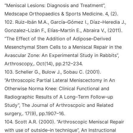
“Meniscal Lesions: Diagnosis and Treatment
”
,
Medscape Orthopaedics & Sports Medicine
. 4, (2).
102
.
Ruiz–Ibán M.A., García–Gómez I., Díaz–Heredia J.,
Gonzalez–Lizán F., Elías–Martín E., Abraira V., (2011).
“The Effect of the Addition of Adipose–Derived
Mesenchymal Stem Cells to a Meniscal Repair in the
Avascular Zone: An Experimental Study in Rabbits
”
,
Arthroscopy,
. Oct(14), pp.212–234.
103
.
Scheller G., Bulow J., Sobau C. (2001)
.
“Arthroscopic
Partial Lateral Meniscectomy in An
Otherwise Norma
Knee: Clinical Functional and
Radiographic Results of A Long–Term Follow–up
Study
”
,
The Journal of Arthroscpoic and Related
surgery,
. 17(9), pp.1907–16.
104
.
Scott A.R. (2000).
“Arthroscopic Meniscal Repair
with use of outside–in technique
”
,
An Instructional