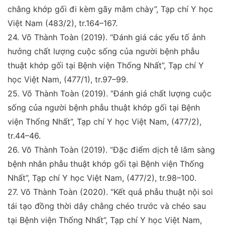
chằng
khớp gối đi kèm gãy mâm chày”,
Tạp chí Y học
Việt Nam
(483/2), tr.164–167.
24.
Võ Thành Toàn (2019).
“Đánh giá các yếu tố ảnh
hưởng
chất lượng cuộc sống của người bệnh phẫu
thuật khớp
gối tại Bệnh viện Thống Nhất”,
Tạp chí Y
học Việt Nam
,
(477/1), tr.97–99.
25.
Võ Thành Toàn (2019).
“Đánh giá chất lượng cuộc
sống
của người bệnh phẫu thuật khớp gối tại Bệnh
viện Thống
Nhất”,
Tạp chí Y học Việt Nam
, (477/2),
tr.44–46.
26.
Võ Thành Toàn (2019).
“Đặc điểm dịch tễ lâm sàng
bệnh
nhân phẫu thuật khớp gối tại Bệnh viện Thống
Nhất”,
Tạp chí Y học Việt Nam
, (477/2), tr.98–100.
27.
Võ Thành Toàn (2020).
“Kết quả phẫu thuật nội soi
tái
tạo đồng thời dây chằng chéo trước và chéo sau
tại Bệnh
viện Thống Nhất”,
Tạp chí Y học Việt Nam
,