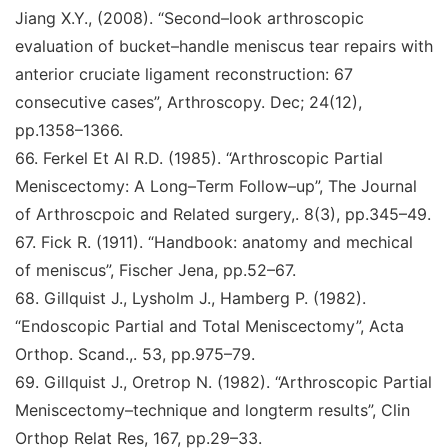
Jiang X.Y., (2008).
“Second–look arthroscopic
evaluation of bucket–handle meniscus tear repairs with
anterior
cruciate ligament reconstruction: 67
consecutive cases
”
,
Arthroscopy
. Dec; 24(12),
pp.1358–1366.
66
.
Ferkel Et Al R.D. (1985).
“Arthroscopic Partial
Meniscectomy: A Long–Term Follow–up
”
,
The Journal
of Arthroscpoic and Related surgery,
. 8(3), pp.345–49.
67
.
Fick R. (1911).
“Handbook: anatomy and mechical
of
meniscus
”
,
Fischer Jena
, pp.52–67.
68
.
Gillquist J., Lysholm J., Hamberg P. (1982).
“Endoscopic Partial and Total Meniscectomy
”
,
Acta
Orthop. Scand.,
. 53, pp.975–79.
69
.
Gillquist J., Oretrop N. (1982).
“Arthroscopic Partial
Meniscectomy–technique and longterm results
”
,
Clin
Orthop Relat Res,
167, pp.29–33.