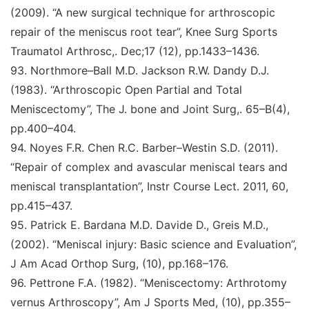
(2009).
“A new surgical technique for arthroscopic
repair
of the meniscus root tear
”
,
Knee Surg Sports
Traumatol
Arthrosc,
. Dec;17 (12), pp.1433–1436.
93
.
Northmore–Ball M.D. Jackson R.W. Dandy D.J.
(1983).
“Arthroscopic Open Partial and Total
Meniscectomy
”
,
The J. bone and Joint Surg,
. 65–B(4),
pp.400–404.
94
.
Noyes F.R. Chen R.C. Barber–Westin S.D. (2011).
“Repair of complex and avascular meniscal tears and
meniscal transplantation
”
,
Instr Course Lect. 2011, 60
,
pp.415–437.
95.
Patrick E. Bardana M.D. Davide D., Greis M.D.,
(2002).
“Meniscal injury: Basic science and Evaluation
”
,
J Am Acad Orthop Surg,
(10), pp.168–176.
96
.
Pettrone F.A. (1982).
“Meniscectomy: Arthrotomy
vernus Arthroscopy
”
,
Am J Sports Med,
(10), pp.355–