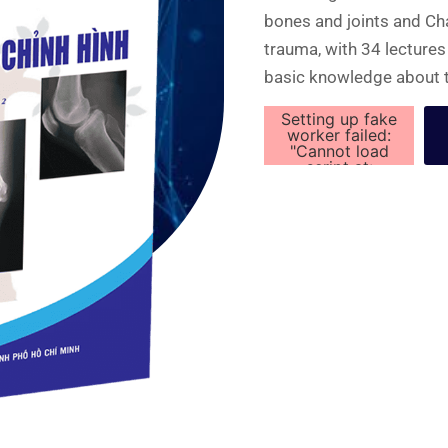
bones and joints and Ch
trauma, with 34 lectures
basic knowledge about t
Setting up fake
worker failed:
"Cannot load
script at:
https://bsvothanhtoan
content/plugins/PDFE
premium-
secure/js/pdfjs/pdf-
5.0.2.worker.min.js?
ver=1.0.0".