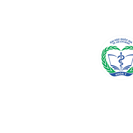
content/plugins/PDFEmbedder-
premium-
secure/js/pdfjs/pdf-
5.0.2.worker.min.js?
ver=1.0.0".