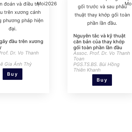
Nguyên tắc và kỹ thuật
ị gãy đầu trên xương
căn bản của thay khớp
y
gối toàn phần lần đầu
rof. Dr. Vo Thanh
Assoc. Prof. Dr. Vo Thanh
Toan
Lê Gia Ánh Thỳ
PGS.TS.BS. Bùi Hồng
Thiên Khanh
Buy
Buy