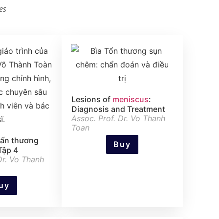
es
Lesions of
meniscus
:
Diagnosis and Treatment
Assoc. Prof. Dr. Vo Thanh
Toan
hấn thương
Buy
Tập 4
Dr. Vo Thanh
uy