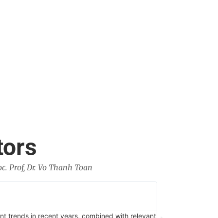
tors
c. Prof, Dr. Vo Thanh Toan
Nhat Hoan





Doctor
nt trends in recent years, combined with relevant
Textbook of Orthop