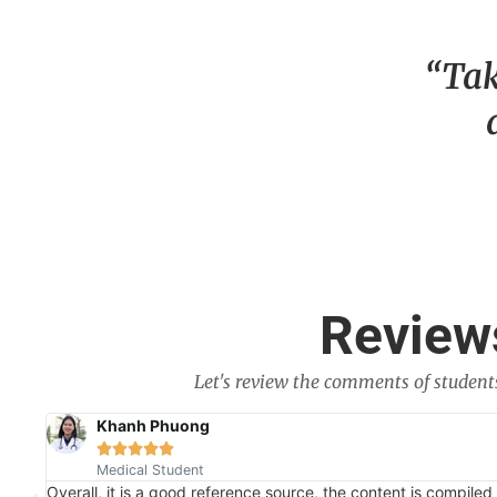
“Tak
Reviews
Let's review the comments of student
Khanh Phuong





Medical Student
Overall, it is a good reference source, the content is compil