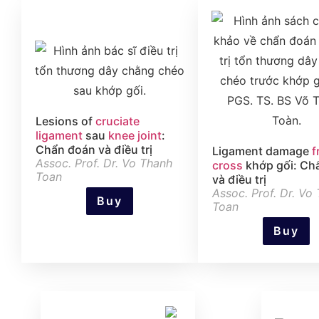
Lesions of
cruciate
ligament
sau
knee joint
:
Chẩn đoán và điều trị
Ligament damage
f
Assoc. Prof. Dr. Vo Thanh
cross
khớp gối: Ch
Toan
và điều trị
Assoc. Prof. Dr. Vo
Buy
Toan
Buy