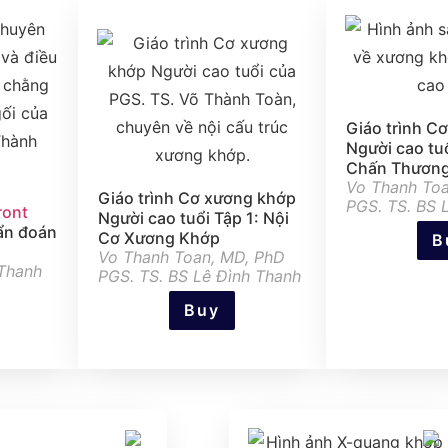
Giáo trình C
Người cao tu
Chấn Thương
Vo Thanh Toa
Giáo trình Cơ xương khớp
PGS. TS. BS 
ront
Người cao tuổi Tập 1: Nội
ẩn đoán
Cơ Xương Khớp
B
Vo Thanh Toan, MD, PhD
 Thanh
PGS. TS. BS Lê Đình Thanh
Buy