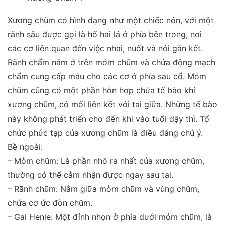
Xương chũm có hình dạng như một chiếc nón, với một
rãnh sâu được gọi là hố hai lá ở phía bên trong, nơi
các cơ liên quan đến việc nhai, nuốt và nói gắn kết.
Rãnh chẩm nằm ở trên mỏm chũm và chứa động mạch
chẩm cung cấp máu cho các cơ ở phía sau cổ. Mỏm
chũm cũng có một phần hỗn hợp chứa tế bào khí
xương chũm, có mối liên kết với tai giữa. Những tế bào
này không phát triển cho đến khi vào tuổi dậy thì. Tổ
chức phức tạp của xương chũm là điều đáng chú ý.
Bề ngoài:
– Mỏm chũm: Là phần nhô ra nhất của xương chũm,
thường có thể cảm nhận được ngay sau tai.
– Rãnh chũm: Nằm giữa mỏm chũm và vùng chũm,
chứa cơ ức đòn chũm.
– Gai Henle: Một đỉnh nhọn ở phía dưới mỏm chũm, là