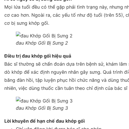
Mọi lứa tuổi đều có thể gặp phải tình trạng này, nhưng
cơ cao hơn. Ngoài ra, các yếu tố như độ tuổi (trên 55), 
cơ bị sưng khớp gối.
đau Khớp Gối Bị Sưng 2
Điều trị đau khớp gối hiệu quả
Bác sĩ thường sẽ chẩn đoán dựa trên bệnh sử, khám lâm
dò khớp để xác định nguyên nhân gây sưng. Quá trình đi
băng đàn hồi, tập luyện phục hồi chức năng và dùng th
nhiên, việc dùng thuốc cần tuân theo chỉ định của bác s
đau Khớp Gối Bị Sưng 3
Lời khuyên để hạn chế đau khớp gối
Chỉ vận động khi được bác sĩ cho phép.