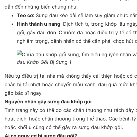
dẫn đến những biến chứng như:
Teo cơ
: Sưng đau kéo dài sẽ làm suy giảm chức năn
Hình thành u nang
: Dịch tích tụ trong khớp lâu ng
gối, gây đau đớn. Chườm đá hoặc điều trị y tế có th
nghiêm trọng, bệnh nhân có thể cần phải chọc hút d
đau Khớp Gối Bị Sưng 1
Nếu tự điều trị tại nhà mà không thấy cải thiện hoặc có 
chân bị tái nhợt hoặc chuyển màu xanh, đau quá mức khô
gặp bác sĩ ngay.
Nguyên nhân gây sưng đau khớp gối
Tình trạng này có thể do các chấn thương như rách dây 
hoạt dịch, hoặc chấn thương trong thể thao. Các bệnh lý
hoặc khối u cũng có thể gây ra sưng đau khớp gối.
Ai có nguy cơ bị sưng đầu gối?