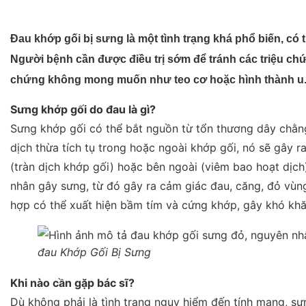
Đau khớp gối bị sưng là một tình trạng khá phổ biến, có 
Người bệnh cần được điều trị sớm để tránh các triệu chứ
chứng không mong muốn như teo cơ hoặc hình thành u
Sưng khớp gối do đau là gì?
Sưng khớp gối có thể bắt nguồn từ tổn thương dây chằn
dịch thừa tích tụ trong hoặc ngoài khớp gối, nó sẽ gây r
(tràn dịch khớp gối) hoặc bên ngoài (viêm bao hoạt dịc
nhân gây sưng, từ đó gây ra cảm giác đau, căng, đỏ vùng
hợp có thể xuất hiện bầm tím và cứng khớp, gây khó khă
đau Khớp Gối Bị Sưng
Khi nào cần gặp bác sĩ?
Dù không phải là tình trạng nguy hiểm đến tính mạng, sư