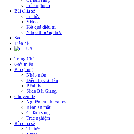
Ca lâm sàng
Trắc nghiệm
Bài chia sẻ
Tin tức
Video
Kết quả điều trị
Y học thường thức
Sách
Liên hệ
Trang Chủ
Giới thiệu
Bài giảng
Nhập môn
Điều Trị Cơ Bản
Bệnh lý
Slide Bài Giảng
Chuyên đề
Nghiên cứu khoa học
Bệnh án mẫu
Ca lâm sàng
Trắc nghiệm
Bài chia sẻ
Tin tức