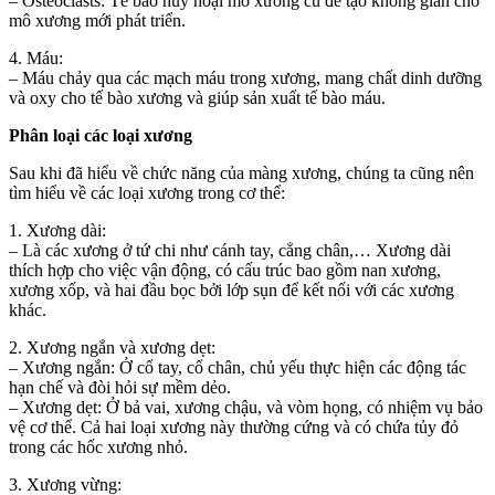
– Osteoclasts: Tế bào hủy hoại mô xương cũ để tạo không gian cho
mô xương mới phát triển.
4. Máu:
– Máu chảy qua các mạch máu trong xương, mang chất dinh dưỡng
và oxy cho tế bào xương và giúp sản xuất tế bào máu.
Phân loại các loại xương
Sau khi đã hiểu về chức năng của màng xương, chúng ta cũng nên
tìm hiểu về các loại xương trong cơ thể:
1. Xương dài:
– Là các xương ở tứ chi như cánh tay, cẳng chân,… Xương dài
thích hợp cho việc vận động, có cấu trúc bao gồm nan xương,
xương xốp, và hai đầu bọc bởi lớp sụn để kết nối với các xương
khác.
2. Xương ngắn và xương dẹt:
– Xương ngắn: Ở cổ tay, cổ chân, chủ yếu thực hiện các động tác
hạn chế và đòi hỏi sự mềm dẻo.
– Xương dẹt: Ở bả vai, xương chậu, và vòm họng, có nhiệm vụ bảo
vệ cơ thể. Cả hai loại xương này thường cứng và có chứa tủy đỏ
trong các hốc xương nhỏ.
3. Xương vừng: