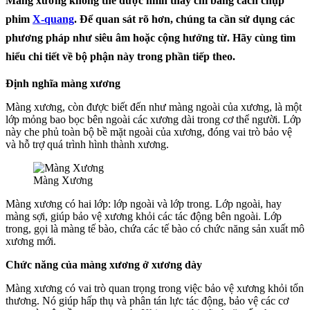
Màng xương không thể được nhìn thấy chỉ bằng cách chụp
phim
X-quang
. Để quan sát rõ hơn, chúng ta cần sử dụng các
phương pháp như siêu âm hoặc cộng hưởng từ. Hãy cùng tìm
hiểu chi tiết về bộ phận này trong phần tiếp theo.
Định nghĩa màng xương
Màng xương, còn được biết đến như màng ngoài của xương, là một
lớp mỏng bao bọc bên ngoài các xương dài trong cơ thể người. Lớp
này che phủ toàn bộ bề mặt ngoài của xương, đóng vai trò bảo vệ
và hỗ trợ quá trình hình thành xương.
Màng Xương
Màng xương có hai lớp: lớp ngoài và lớp trong. Lớp ngoài, hay
màng sợi, giúp bảo vệ xương khỏi các tác động bên ngoài. Lớp
trong, gọi là màng tế bào, chứa các tế bào có chức năng sản xuất mô
xương mới.
Chức năng của màng xương ở xương dày
Màng xương có vai trò quan trọng trong việc bảo vệ xương khỏi tổn
thương. Nó giúp hấp thụ và phân tán lực tác động, bảo vệ các cơ