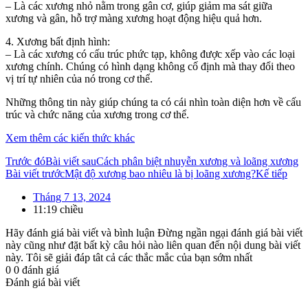
– Là các xương nhỏ nằm trong gân cơ, giúp giảm ma sát giữa
xương và gân, hỗ trợ màng xương hoạt động hiệu quả hơn.
4. Xương bất định hình:
– Là các xương có cấu trúc phức tạp, không được xếp vào các loại
xương chính. Chúng có hình dạng không cố định mà thay đổi theo
vị trí tự nhiên của nó trong cơ thể.
Những thông tin này giúp chúng ta có cái nhìn toàn diện hơn về cấu
trúc và chức năng của xương trong cơ thể.
Xem thêm các kiến thức khác
Trước đó
Bài viết sau
Cách phân biệt nhuyễn xương và loãng xương
Bài viết trước
Mật độ xương bao nhiêu là bị loãng xương?
Kế tiếp
Tháng 7 13, 2024
11:19 chiều
Hãy đánh giá bài viết và bình luận
Đừng ngần ngại đánh giá bài viết
này cũng như đặt bất kỳ câu hỏi nào liên quan đến nội dung bài viết
này. Tôi sẽ giải đáp tât cả các thắc mắc của bạn sớm nhất
0
0
đánh giá
Đánh giá bài viết