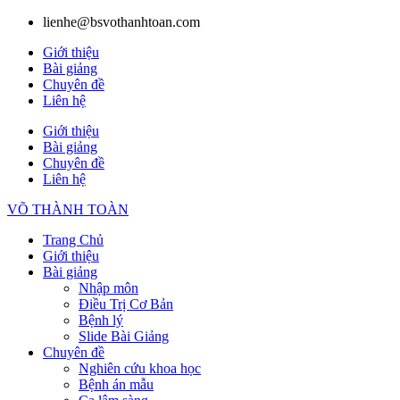
lienhe@bsvothanhtoan.com
Giới thiệu
Bài giảng
Chuyên đề
Liên hệ
Giới thiệu
Bài giảng
Chuyên đề
Liên hệ
VÕ THÀNH TOÀN
Trang Chủ
Giới thiệu
Bài giảng
Nhập môn
Điều Trị Cơ Bản
Bệnh lý
Slide Bài Giảng
Chuyên đề
Nghiên cứu khoa học
Bệnh án mẫu