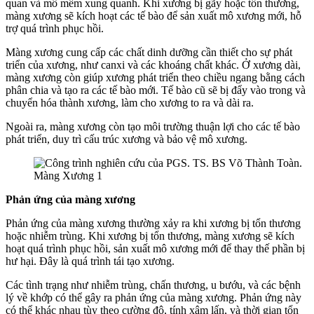
quan và mô mềm xung quanh. Khi xương bị gãy hoặc tổn thương,
màng xương sẽ kích hoạt các tế bào để sản xuất mô xương mới, hỗ
trợ quá trình phục hồi.
Màng xương cung cấp các chất dinh dưỡng cần thiết cho sự phát
triển của xương, như canxi và các khoáng chất khác. Ở xương dài,
màng xương còn giúp xương phát triển theo chiều ngang bằng cách
phân chia và tạo ra các tế bào mới. Tế bào cũ sẽ bị đẩy vào trong và
chuyển hóa thành xương, làm cho xương to ra và dài ra.
Ngoài ra, màng xương còn tạo môi trường thuận lợi cho các tế bào
phát triển, duy trì cấu trúc xương và bảo vệ mô xương.
Màng Xương 1
Phản ứng của màng xương
Phản ứng của màng xương thường xảy ra khi xương bị tổn thương
hoặc nhiễm trùng. Khi xương bị tổn thương, màng xương sẽ kích
hoạt quá trình phục hồi, sản xuất mô xương mới để thay thế phần bị
hư hại. Đây là quá trình tái tạo xương.
Các tình trạng như nhiễm trùng, chấn thương, u bướu, và các bệnh
lý về khớp có thể gây ra phản ứng của màng xương. Phản ứng này
có thể khác nhau tùy theo cường độ, tính xâm lấn, và thời gian tổn