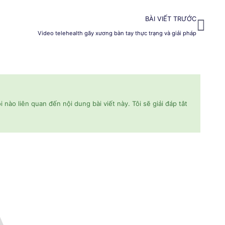
BÀI VIẾT TRƯỚC
Video telehealth gãy xương bàn tay thực trạng và giải pháp
 nào liên quan đến nội dung bài viết này. Tôi sẽ giải đáp tât