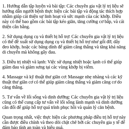
1. Hướng dẫn tập luyện và bài tập: Các chuyên gia vật lý trị liệu sẽ
hướng dẫn người bệnh thực hiện các bài tập và động tác thích hợp
nhằm giúp cải thiện sự linh hoạt và sức mạnh của các khớp. Điều
này có thể bao gồm các bài tập kéo giãn, tăng cường cơ bắp, và cải
thiện cân bằng.
2. Sử dụng dụng cụ và thiết bị hỗ trợ: Các chuyên gia vật lý trị liệu
có thể đề xuất sử dụng dụng cụ và thiết bị hỗ trợ như gối đỡ, dây
đeo khớp, hoặc các băng dính để giảm căng thẳng và tăng khả năng
di chuyển mà không gây đau.
3. Điều trị nhiệt và lạnh: Việc sử dụng nhiệt hoặc lạnh có thể giúp
giảm đau và giảm sưng tại các vùng khớp bị viêm.
4. Massage và kỹ thuật thư giãn cơ: Massage nhẹ nhàng và các kỹ
thuật thư giãn cơ có thể giúp giảm căng thẳng và giảm căng cơ do
căng thẳng.
5. Tư vấn về lối sống và dinh dưỡng: Các chuyên gia vật lý trị liệu
cũng có thể cung cấp tư vấn về lối sống lành mạnh và dinh dưỡng
cân đối để giúp hỗ trợ quá trình phục hồi và quản lý căn bệnh.
Quan trọng nhất, việc thực hiện các phương pháp điều trị hỗ trợ này
cần được điều chỉnh và theo dõi chặt chẽ bởi các chuyên gia y tế để
đảm bảo tính an toàn và hiệu quả.