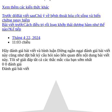
Xem thêm các kiến thức khác
Trước đó
Bài viết sau
Chú ý về bệnh thoái hóa cột sống và biến
chứng nguy hiểm
Bài viết trước
Cách điều trị rối loạn khớp thái dương hàm như thế
nào?
Kế tiếp
Tháng 4 22, 2024
11:03 chiều
Hãy đánh giá bài viết và bình luận
Đừng ngần ngại đánh giá bài viết
này cũng như đặt bất kỳ câu hỏi nào liên quan đến nội dung bài viết
này. Tôi sẽ giải đáp tât cả các thắc mắc của bạn sớm nhất
0
0
đánh giá
Đánh giá bài viết