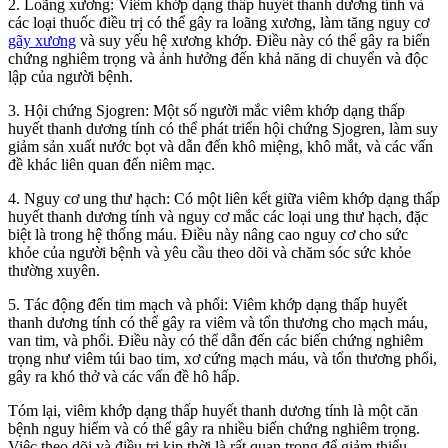
2. Loãng xương: Viêm khớp dạng thấp huyết thanh dương tính và
các loại thuốc điều trị có thể gây ra loãng xương, làm tăng nguy cơ
gãy xương
và suy yếu hệ xương khớp. Điều này có thể gây ra biến
chứng nghiêm trọng và ảnh hưởng đến khả năng di chuyển và độc
lập của người bệnh.
3. Hội chứng Sjogren: Một số người mắc viêm khớp dạng thấp
huyết thanh dương tính có thể phát triển hội chứng Sjogren, làm suy
giảm sản xuất nước bọt và dẫn đến khô miệng, khô mắt, và các vấn
đề khác liên quan đến niêm mạc.
4. Nguy cơ ung thư hạch: Có một liên kết giữa viêm khớp dạng thấp
huyết thanh dương tính và nguy cơ mắc các loại ung thư hạch, đặc
biệt là trong hệ thống máu. Điều này nâng cao nguy cơ cho sức
khỏe của người bệnh và yêu cầu theo dõi và chăm sóc sức khỏe
thường xuyên.
5. Tác động đến tim mạch và phổi: Viêm khớp dạng thấp huyết
thanh dương tính có thể gây ra viêm và tổn thương cho mạch máu,
van tim, và phổi. Điều này có thể dẫn đến các biến chứng nghiêm
trọng như viêm túi bao tim, xơ cứng mạch máu, và tổn thương phổi,
gây ra khó thở và các vấn đề hô hấp.
Tóm lại, viêm khớp dạng thấp huyết thanh dương tính là một căn
bệnh nguy hiểm và có thể gây ra nhiều biến chứng nghiêm trọng.
Việc theo dõi và điều trị kịp thời là rất quan trọng để giảm thiểu