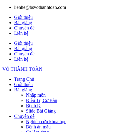
lienhe@bsvothanhtoan.com
Giới thiệu
Bài giảng
Chuyên đề
Liên hệ
Giới thiệu
Bài giảng
Chuyên đề
Liên hệ
VÕ THÀNH TOÀN
Trang Chủ
Giới thiệu
Bài giảng
Nhập môn
Điều Trị Cơ Bản
Bệnh lý
Slide Bài Giảng
Chuyên đề
Nghiên cứu khoa học
Bệnh án mẫu