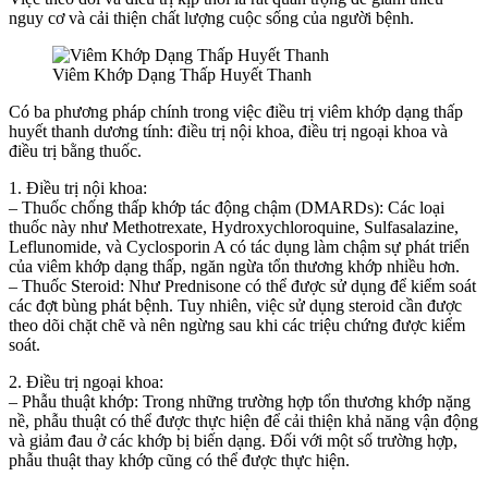
nguy cơ và cải thiện chất lượng cuộc sống của người bệnh.
Viêm Khớp Dạng Thấp Huyết Thanh
Có ba phương pháp chính trong việc điều trị viêm khớp dạng thấp
huyết thanh dương tính: điều trị nội khoa, điều trị ngoại khoa và
điều trị bằng thuốc.
1. Điều trị nội khoa:
– Thuốc chống thấp khớp tác động chậm (DMARDs): Các loại
thuốc này như Methotrexate, Hydroxychloroquine, Sulfasalazine,
Leflunomide, và Cyclosporin A có tác dụng làm chậm sự phát triển
của viêm khớp dạng thấp, ngăn ngừa tổn thương khớp nhiều hơn.
– Thuốc Steroid: Như Prednisone có thể được sử dụng để kiểm soát
các đợt bùng phát bệnh. Tuy nhiên, việc sử dụng steroid cần được
theo dõi chặt chẽ và nên ngừng sau khi các triệu chứng được kiểm
soát.
2. Điều trị ngoại khoa:
– Phẫu thuật khớp: Trong những trường hợp tổn thương khớp nặng
nề, phẫu thuật có thể được thực hiện để cải thiện khả năng vận động
và giảm đau ở các khớp bị biến dạng. Đối với một số trường hợp,
phẫu thuật thay khớp cũng có thể được thực hiện.