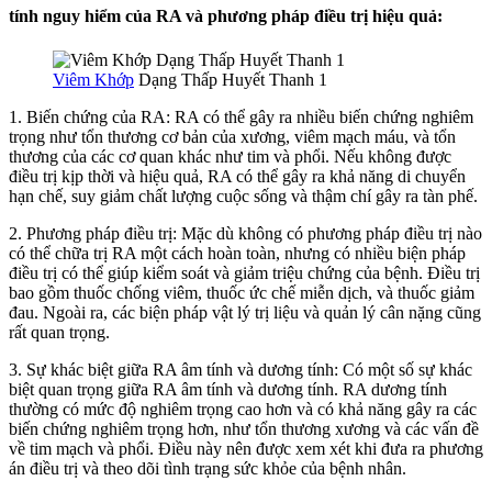
tính nguy hiểm của RA và phương pháp điều trị hiệu quả:
Viêm Khớp
Dạng Thấp Huyết Thanh 1
1. Biến chứng của RA: RA có thể gây ra nhiều biến chứng nghiêm
trọng như tổn thương cơ bản của xương, viêm mạch máu, và tổn
thương của các cơ quan khác như tim và phổi. Nếu không được
điều trị kịp thời và hiệu quả, RA có thể gây ra khả năng di chuyển
hạn chế, suy giảm chất lượng cuộc sống và thậm chí gây ra tàn phế.
2. Phương pháp điều trị: Mặc dù không có phương pháp điều trị nào
có thể chữa trị RA một cách hoàn toàn, nhưng có nhiều biện pháp
điều trị có thể giúp kiểm soát và giảm triệu chứng của bệnh. Điều trị
bao gồm thuốc chống viêm, thuốc ức chế miễn dịch, và thuốc giảm
đau. Ngoài ra, các biện pháp vật lý trị liệu và quản lý cân nặng cũng
rất quan trọng.
3. Sự khác biệt giữa RA âm tính và dương tính: Có một số sự khác
biệt quan trọng giữa RA âm tính và dương tính. RA dương tính
thường có mức độ nghiêm trọng cao hơn và có khả năng gây ra các
biến chứng nghiêm trọng hơn, như tổn thương xương và các vấn đề
về tim mạch và phổi. Điều này nên được xem xét khi đưa ra phương
án điều trị và theo dõi tình trạng sức khỏe của bệnh nhân.