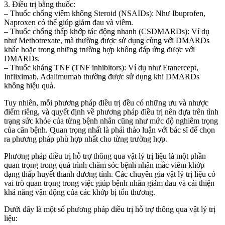
3. Điều trị bằng thuốc:
– Thuốc chống viêm không Steroid (NSAIDs): Như Ibuprofen,
Naproxen có thể giúp giảm đau và viêm.
– Thuốc chống thấp khớp tác động nhanh (CSDMARDs): Ví dụ
như Methotrexate, mà thường được sử dụng cùng với DMARDs
khác hoặc trong những trường hợp không đáp ứng được với
DMARDs.
– Thuốc kháng TNF (TNF inhibitors): Ví dụ như Etanercept,
Infliximab, Adalimumab thường được sử dụng khi DMARDs
không hiệu quả.
Tuy nhiên, mỗi phương pháp điều trị đều có những ưu và nhược
điểm riêng, và quyết định về phương pháp điều trị nên dựa trên tình
trạng sức khỏe của từng bệnh nhân cũng như mức độ nghiêm trọng
của căn bệnh. Quan trọng nhất là phải thảo luận với bác sĩ để chọn
ra phương pháp phù hợp nhất cho từng trường hợp.
Phương pháp điều trị hỗ trợ thông qua vật lý trị liệu là một phần
quan trọng trong quá trình chăm sóc bệnh nhân mắc viêm khớp
dạng thấp huyết thanh dương tính. Các chuyên gia vật lý trị liệu có
vai trò quan trọng trong việc giúp bệnh nhân giảm đau và cải thiện
khả năng vận động của các khớp bị tổn thương.
Dưới đây là một số phương pháp điều trị hỗ trợ thông qua vật lý trị
liệu: