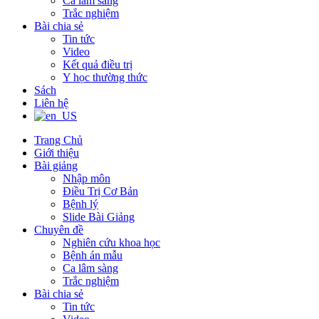
Ca lâm sàng
Trắc nghiệm
Bài chia sẻ
Tin tức
Video
Kết quả điều trị
Y học thường thức
Sách
Liên hệ
Trang Chủ
Giới thiệu
Bài giảng
Nhập môn
Điều Trị Cơ Bản
Bệnh lý
Slide Bài Giảng
Chuyên đề
Nghiên cứu khoa học
Bệnh án mẫu
Ca lâm sàng
Trắc nghiệm
Bài chia sẻ
Tin tức