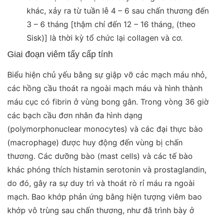
khác, xảy ra từ tuần lễ 4 – 6 sau chấn thương đến
3 – 6 tháng [thậm chí đến 12 – 16 tháng, (theo
Sisk)] là thời kỳ tổ chức lại collagen và cơ.
Giai đoạn viêm tấy cấp tính
Biểu hiện chủ yếu bằng sự giập vỡ các mạch máu nhỏ,
các hồng cầu thoát ra ngoài mạch máu và hình thành
máu cục có fibrin ở vùng bong gân. Trong vòng 36 giờ
các bạch cầu đơn nhân đa hình dạng
(polymorphonuclear monocytes) và các đại thực bào
(macrophage) được huy động đến vùng bị chấn
thương. Các dưỡng bào (mast cells) và các tế bào
khác phóng thích histamin serotonin và prostaglandin,
do đó, gây ra sự duy trì và thoát rò rỉ máu ra ngoài
mạch. Bao khớp phản ứng bằng hiện tượng viêm bao
khớp vô trùng sau chấn thương, như đã trình bày ở