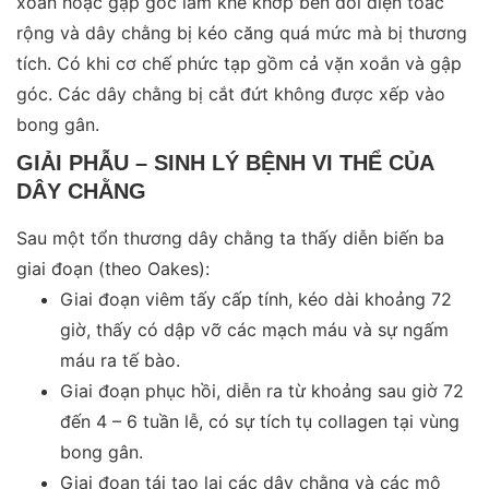
xoắn hoặc gập góc làm khe khớp bên đối diện toác
rộng và dây chằng bị kéo căng quá mức mà bị thương
tích. Có khi cơ chế phức tạp gồm cả vặn xoắn và gập
góc. Các dây chằng bị cắt đứt không được xếp vào
bong gân.
GIẢI PHẪU – SINH LÝ BỆNH VI THỂ CỦA
DÂY CHẰNG
Sau một tổn thương dây chằng ta thấy diễn biến ba
giai đoạn (theo Oakes):
Giai đoạn viêm tấy cấp tính, kéo dài khoảng 72
giờ, thấy có dập vỡ các mạch máu và sự ngấm
máu ra tế bào.
Giai đoạn phục hồi, diễn ra từ khoảng sau giờ 72
đến 4 – 6 tuần lễ, có sự tích tụ collagen tại vùng
bong gân.
Giai đoạn tái tạo lại các dây chằng và các mô