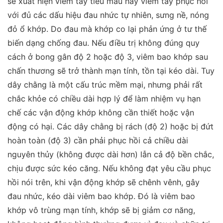
sẽ xuất hiện viêm tấy tiêu máu hay viêm tấy phục hồi
với đủ các dấu hiệu đau nhức tự nhiên, sưng nề, nóng
đỏ ổ khớp. Do đau mà khớp co lại phản ứng ở tư thế
biến dạng chống đau. Nếu điều trị không đúng quy
cách ở bong gân độ 2 hoặc độ 3, viêm bao khớp sau
chấn thương sẽ trở thành mạn tính, tồn tại kéo dài. Tuy
dây chằng là một cấu trúc mềm mại, nhưng phải rất
chắc khỏe có chiều dài hợp lý để làm nhiệm vụ hạn
chế các vận động khớp không cần thiết hoặc vận
động có hại. Các dây chằng bị rách (độ 2) hoặc bị đứt
hoàn toàn (độ 3) cần phải phục hồi cả chiều dài
nguyên thủy (không được dài hơn) lẫn cả độ bền chắc,
chịu được sức kéo căng. Nếu không đạt yêu cầu phục
hồi nói trên, khi vận động khớp sẽ chênh vênh, gây
đau nhức, kéo dài viêm bao khớp. Đó là viêm bao
khớp vô trùng mạn tính, khớp sẽ bị giảm cơ năng,