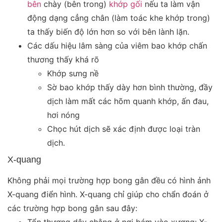
bên
chày (bên trong)
khớp gối
nếu ta làm vận
động dạng cẳng chân (làm toác khe khớp trong)
ta thấy biến độ lớn hơn so với bên lành lặn.
Các dấu hiệu lâm sàng của viêm bao khớp chấn
thương thấy khá rõ
Khớp sưng nề
Sờ bao khớp thấy dày hơn bình thường, đầy
dịch làm mất các hõm quanh khớp, ấn đau,
hơi nóng
Chọc hút dịch sẽ xác định được loại tràn
dịch.
X-quang
Không phải mọi trường hợp bong gân đều có hình ảnh
X-quang điển hình. X-quang chỉ giúp cho chẩn đoán ở
các trường hợp bong gân sau đây:
Tổn thương dây chằng ở nơi bám vào xương: X-