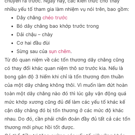
chuyển ra trước. Ngày nay, các kiến thức cho thấy
nhiều yếu tố tham gia làm nhiệm vụ nói trên, bao gồm:
Dây chằng
chéo trước
Bó dây chằng bao khớp trước trong
Dải chậu – chày
Cơ hai đầu đùi
Sừng sau của
sụn chêm
.
Từ đó quan niệm về các tổn thương dây chằng cũng
có thay đổi khác quan niệm thô sơ trước kia. Nếu là
bong gân độ 3 hiếm khi chỉ là tổn thương đơn thuần
của một dây chằng không thôi. Vì muốn làm đứt hoàn
toàn một dây chằng nào đó thì lúc gây vận động quá
mức khớp xương cũng đủ để làm các yếu tố khác kế
cận dây chằng đó bị tổn thương ở các mức độ khác
nhau. Do đó, cần phải chẩn đoán đầy đủ tất cả các tổn
thương mới phục hồi tốt được.