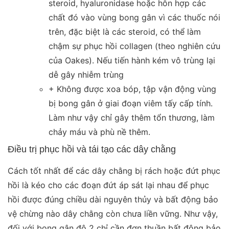
steroid, hyaluronidase hoặc hỗn hợp các
chất đó vào vùng bong gân vì các thuốc nói
trên, đặc biệt là các steroid, có thể làm
chậm sự phục hồi collagen (theo nghiên cứu
của Oakes). Nếu tiến hành kém vô trùng lại
dễ gây nhiễm trùng
+ Không được xoa bóp, tập vận động vùng
bị bong gân ở giai đoạn viêm tấy cấp tính.
Làm như vậy chỉ gây thêm tổn thương, làm
chảy máu và phù nề thêm.
Điều trị phục hồi và tái tạo các dây chằng
Cách tốt nhất để các dây chằng bị rách hoặc đứt phục
hồi là kéo cho các đoạn đứt áp sát lại nhau để phục
hồi được đúng chiều dài nguyên thủy và bất động bảo
vệ chừng nào dây chằng còn chưa liền vững. Như vậy,
đối với bong gân độ 2 chỉ cần đơn thuần bất động bảo