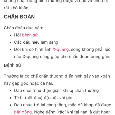
không hoạt động bình thường được vì đau và chữa trị
rất khó khăn.
CHẨN ĐOÁN
Chẩn đoán dựa vào:
Hỏi
bệnh sử
Các dấu hiệu lâm sàng
Đôi khi có hình ảnh
X-quang
, song không phải lúc
nào X-quang cũng giúp cho chẩn đoán bong gân.
Bệnh sử
Thường là cơ chế chấn thương điển hình gây vặn xoắn
hay gập góc hoặc cả hai.
Đau chói “như điện giật” khi bị chấn thương
Tê bì (hết đau) độ một vài giờ
Đau nhức trở lại càng tăng, mặc dù khớp đã được
bất động
. Nghe tiếng “rắc” khi tai nạn là đứt hoàn