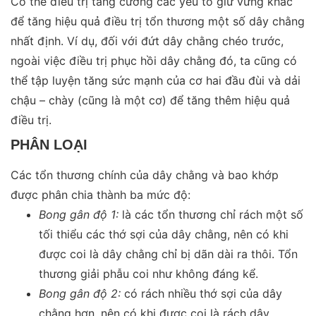
Có thể điều trị tăng cường các yếu tố giữ vững khác
để tăng hiệu quả điều trị tổn thương một số dây chằng
nhất định. Ví dụ, đối với đứt dây chằng chéo trước,
ngoài việc điều trị phục hồi dây chằng đó, ta cũng có
thể tập luyện tăng sức mạnh của cơ hai đầu đùi và dải
chậu – chày (cũng là một cơ) để tăng thêm hiệu quả
điều trị.
PHÂN LOẠI
Các tổn thương chính của dây chằng và bao khớp
được phân chia thành ba mức độ:
Bong gân độ 1:
là các tổn thương chỉ rách một số
tối thiểu các thớ sợi của dây chằng, nên có khi
được coi là dây chằng chỉ bị dãn dài ra thôi. Tổn
thương giải phẫu coi như không đáng kể.
Bong gân độ 2:
có rách nhiều thớ sợi của dây
chằng hơn, nên có khi được coi là rách dây