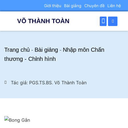
Giới thiệu
Bài giảng
Chuyên đề
Liên hệ
VÕ THÀNH TOÀN
TRANG CHỦ
GIỚI THIỆU
BÀI GIẢNG
CHUYÊN ĐỀ
BÀI CHIA SẺ
Trang chủ
Bài giảng
Nhập môn Chấn
-
-
thương - Chỉnh hình
Tác giả: PGS.TS.BS. Võ Thành Toàn