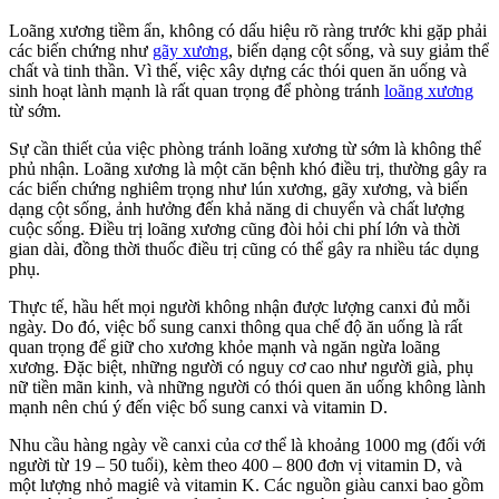
Loãng xương tiềm ẩn, không có dấu hiệu rõ ràng trước khi gặp phải
các biến chứng như
gãy xương
, biến dạng cột sống, và suy giảm thể
chất và tinh thần. Vì thế, việc xây dựng các thói quen ăn uống và
sinh hoạt lành mạnh là rất quan trọng để phòng tránh
loãng xương
từ sớm.
Sự cần thiết của việc phòng tránh loãng xương từ sớm là không thể
phủ nhận. Loãng xương là một căn bệnh khó điều trị, thường gây ra
các biến chứng nghiêm trọng như lún xương, gãy xương, và biến
dạng cột sống, ảnh hưởng đến khả năng di chuyển và chất lượng
cuộc sống. Điều trị loãng xương cũng đòi hỏi chi phí lớn và thời
gian dài, đồng thời thuốc điều trị cũng có thể gây ra nhiều tác dụng
phụ.
Thực tế, hầu hết mọi người không nhận được lượng canxi đủ mỗi
ngày. Do đó, việc bổ sung canxi thông qua chế độ ăn uống là rất
quan trọng để giữ cho xương khỏe mạnh và ngăn ngừa loãng
xương. Đặc biệt, những người có nguy cơ cao như người già, phụ
nữ tiền mãn kinh, và những người có thói quen ăn uống không lành
mạnh nên chú ý đến việc bổ sung canxi và vitamin D.
Nhu cầu hàng ngày về canxi của cơ thể là khoảng 1000 mg (đối với
người từ 19 – 50 tuổi), kèm theo 400 – 800 đơn vị vitamin D, và
một lượng nhỏ magiê và vitamin K. Các nguồn giàu canxi bao gồm