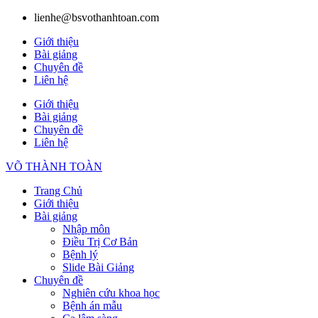
lienhe@bsvothanhtoan.com
Giới thiệu
Bài giảng
Chuyên đề
Liên hệ
Giới thiệu
Bài giảng
Chuyên đề
Liên hệ
VÕ THÀNH TOÀN
Trang Chủ
Giới thiệu
Bài giảng
Nhập môn
Điều Trị Cơ Bản
Bệnh lý
Slide Bài Giảng
Chuyên đề
Nghiên cứu khoa học
Bệnh án mẫu