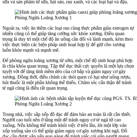
sữa và sản phẩm từ sữa, hải sản, rau xanh, và các loại hạt và đậu.
Phòng Ngừa Loãng Xương 1
Ngoài ra, việc ăn thêm các loại rau cùng thực phẩm giàu estrogen tự
nhiên cũng có thể giúp tăng cường sức khỏe xương. Điều quan
trọng là duy trì một chế độ ăn uống cân đối và lành mạnh, kèm theo
việc thực hiện các biện pháp sinh hoạt hợp lý để giữ cho xương
luôn khỏe mạnh và mạnh mẽ.
Để phòng ngừa loãng xương từ sớm, một chế độ sinh hoạt phù hợp
là chìa khóa quan trọng. Tập thể dục thái cực quyền là một lựa chọn
tuyệt vời để tăng tính mềm dẻo của cơ bắp và giảm nguy cơ gãy
xương. Đồng thời, điều chỉnh các thói quen có hại như uống rượu,
hút thuốc là một phần không thể thiếu. Chăm sóc cẩn thận để tránh
té ngã cũng là điều rất quan trọng.
Phòng Ngừa Loãng Xương 2
Trong nhà, việc sắp xếp đồ đạc để đảm bảo an toàn là rất cần thiết.
Người cao tuổi nên ở tầng một để tránh nguy cơ té ngã từ cao
xuống. Nếu không thể tránh khỏi việc ở trên lầu, lót một lớp ván
xốp xuống sàn có thể giúp giảm nguy cơ gãy xương khi ngã. Đồ
đạc cần được sắp xếp gọn gàng để tránh việc cúi gập người mang