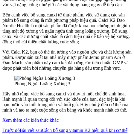
vác vật nặng, cũng như giữ các vật dụng hàng ngày dễ tiếp cận.
Bên cạnh việc bổ sung canxi từ thực phẩm, việc sử dụng các sản
phẩm bổ sung cũng là một phương pháp hiệu quả. Calci K2 Dao
Nordic Health là một sản phẩm đã được khoa học chứng minh giúp
tăng mật độ xương và ngăn ngừa tình trạng loãng xương. Bổ sung
canxi và các dưỡng chất khác là cách hiệu quả để bảo vệ hệ xương,
đồng thời cải thiện chất lượng cuộc sống.
Với Calci K2, bạn có thể tin tưởng vào nguồn gốc và chất lượng sản
phẩm. Được sản xuất tại nhà máy dược phẩm Jemo-pharm A/S ở
Đan Mạch, sản phẩm này cam kết đáp ứng các tiêu chuẩn GMP và
được phát triển bởi những chuyên gia hàng đầu trong lĩnh vực.
Phòng Ngừa Loãng Xương 3
Hãy nhớ rằng, việc bổ sung canxi và duy trì một chế độ sinh hoạt
lành mạnh là quan trọng đối với sức khỏe của bạn, đặc biệt là khi
bạn bước vào tuổi trung niên và tuổi già. Hãy chú ý đến cơ thể của
mình và tạo ra một cuộc sống cân bằng và khỏe mạnh nhất có thể.
Xem thêm các kiến thức khác
Trước đó
Bài viết sau
Cách bổ sung vitamin K2 hiệu quả khi cơ thể