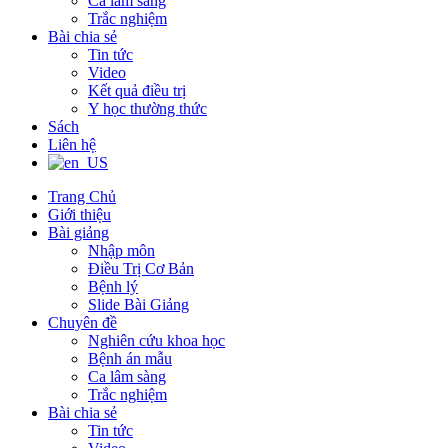
Ca lâm sàng
Trắc nghiệm
Bài chia sẻ
Tin tức
Video
Kết quả điều trị
Y học thường thức
Sách
Liên hệ
Trang Chủ
Giới thiệu
Bài giảng
Nhập môn
Điều Trị Cơ Bản
Bệnh lý
Slide Bài Giảng
Chuyên đề
Nghiên cứu khoa học
Bệnh án mẫu
Ca lâm sàng
Trắc nghiệm
Bài chia sẻ
Tin tức