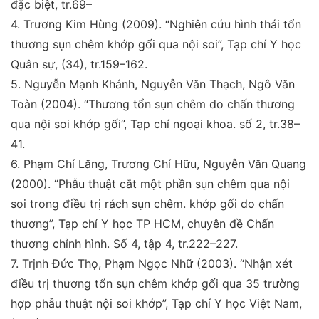
đặc biệt
, tr.69–
4.
Trương Kim Hùng (2009).
“Nghiên cứu hình thái tổn
thương sụn chêm khớp gối qua nội soi
”
,
Tạp chí Y học
Quân sự,
(34), tr.159–162.
5.
Nguyễn Mạnh Khánh, Nguyễn Văn Thạch, Ngô Văn
Toàn (2004).
“Thương tổn sụn chêm do chấn thương
qua
nội soi khớp gối
”
,
Tạp chí ngoại khoa
. số 2, tr.38–
41.
6.
Phạm Chí Lăng, Trương Chí Hữu, Nguyễn Văn Quang
(2000).
“Phẫu thuật cắt một phần sụn chêm qua nội
soi
trong điều trị rách sụn chêm. khớp gối do chấn
thương
”
,
Tạp chí Y học TP HCM, chuyên đề Chấn
thương chỉnh
hình
. Số 4, tập 4, tr.222–227.
7
.
Trịnh Đức Thọ, Phạm Ngọc Nhữ (2003).
“Nhận xét
điều trị thương tổn sụn chêm khớp gối qua 35 trường
hợp
phẫu thuật nội soi khớp
”
,
Tạp chí Y học Việt Nam,