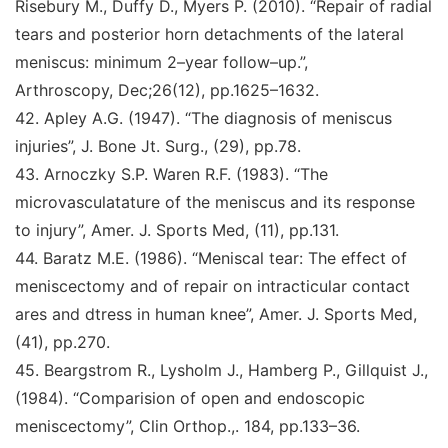
Risebury M., Duffy D., Myers P. (2010).
“Repair
of radial
tears and posterior horn detachments of the
lateral
meniscus: minimum 2–year follow–up.
”
,
Arthroscopy, Dec;26
(12), pp.1625–1632.
42.
Apley A.G. (1947).
“The diagnosis of meniscus
injuries
”
,
J. Bone Jt. Surg.,
(29), pp.78.
43.
Arnoczky S.P. Waren R.F. (1983)
. “The
microvasculatature of the meniscus and its response
to injury
”
,
Amer.
J. Sports Med,
(11), pp.131.
44
.
Baratz M.E. (1986).
“Meniscal tear: The effect of
meniscectomy and of repair on intracticular contact
ares
and dtress in human knee
”
,
Amer. J. Sports Med,
(41),
pp.270.
45.
Beargstrom R., Lysholm J., Hamberg P., Gillquist J.,
(1984)
. “Comparision of open and endoscopic
meniscectomy
”
,
Clin Orthop.,
. 184, pp.133–36.