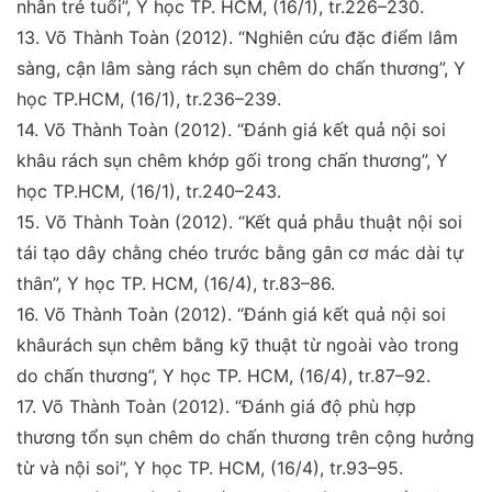
nhân trẻ tuổi”,
Y học TP. HCM
, (16/1), tr.226–230.
13.
Võ Thành Toàn (2012).
“Nghiên cứu đặc điểm lâm
sàng,
cận lâm sàng rách sụn chêm do chấn thương”,
Y
học TP.
HCM
, (16/1), tr.236–239.
14.
Võ Thành Toàn (2012)
. “Đánh giá kết quả nội soi
khâu
rách sụn chêm khớp gối trong chấn thương”,
Y
học TP.
HCM
, (16/1), tr.240–243.
15.
Võ Thành Toàn (2012)
. “Kết quả phẫu thuật nội soi
tái
tạo dây chằng chéo trước bằng gân cơ mác dài tự
thân”,
Y
học TP. HCM
, (16/4), tr.83–86.
16.
Võ Thành Toàn (2012)
. “Đánh giá kết quả nội soi
khâu
rách sụn chêm bằng kỹ thuật từ ngoài vào trong
do chấn
thương”,
Y học TP. HCM
, (16/4), tr.87–92.
17.
Võ Thành Toàn (2012).
“Đánh giá độ phù hợp
thương
tổn sụn chêm do chấn thương trên cộng hưởng
từ và nội
soi”,
Y học TP. HCM
, (16/4), tr.93–95.