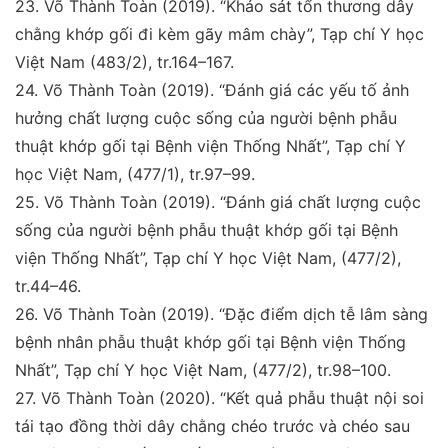
23.
Võ Thành Toàn (2019).
“Khảo sát tổn thương dây
chằng
khớp gối đi kèm gãy mâm chày”,
Tạp chí Y học
Việt Nam
(483/2), tr.164–167.
24.
Võ Thành Toàn (2019).
“Đánh giá các yếu tố ảnh
hưởng
chất lượng cuộc sống của người bệnh phẫu
thuật khớp
gối tại Bệnh viện Thống Nhất”,
Tạp chí Y
học Việt Nam
,
(477/1), tr.97–99.
25.
Võ Thành Toàn (2019).
“Đánh giá chất lượng cuộc
sống
của người bệnh phẫu thuật khớp gối tại Bệnh
viện Thống
Nhất”,
Tạp chí Y học Việt Nam
, (477/2),
tr.44–46.
26.
Võ Thành Toàn (2019).
“Đặc điểm dịch tễ lâm sàng
bệnh
nhân phẫu thuật khớp gối tại Bệnh viện Thống
Nhất”,
Tạp chí Y học Việt Nam
, (477/2), tr.98–100.
27.
Võ Thành Toàn (2020).
“Kết quả phẫu thuật nội soi
tái
tạo đồng thời dây chằng chéo trước và chéo sau