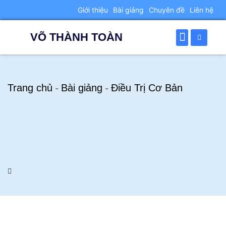
Giới thiệu
Bài giảng
Chuyên đề
Liên hệ
VÕ THÀNH TOÀN
TRANG CHỦ
GIỚI THIỆU
BÀI GIẢNG
CHUYÊN ĐỀ
BÀI CHIA SẺ
Trang chủ
Bài giảng
Điều Trị Cơ Bản
-
-