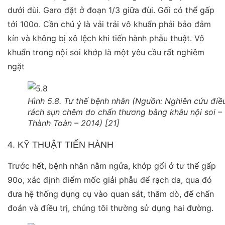
dưới đùi. Garo đặt ở đoạn 1/3 giữa đùi. Gối có thể gấp
tới 100
o
. Cần chú ý là vải trải vô khuẩn phải bảo đảm
kín và không bị xô lệch khi tiến hành phẫu thuật. Vô
khuẩn trong nội soi khớp là một yêu cầu rất nghiêm
ngặt
Hình 5.8. Tư thế bệnh nhân (Nguồn: Nghiên cứu điều
rách sụn chêm do chấn thương bằng khâu nội soi –
Thành Toàn – 2014) [21]
4. KỸ THUẬT TIẾN HÀNH
Trước hết, bệnh nhân nằm ngửa, khớp gối ở tư thế gấp
90
o
, xác định điểm mốc giải phẫu để rạch da, qua đó
đưa hệ thống dụng cụ vào quan sát, thăm dò, để chẩn
đoán và điều trị, chúng tôi thường sử dụng hai đường.