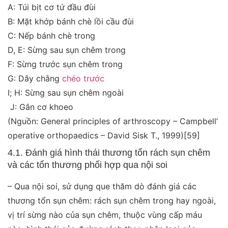
A: Túi bịt cơ tứ đầu đùi
B: Mặt khớp bánh chè lồi cầu đùi
C: Nếp bánh chè trong
D, E: Sừng sau sụn chêm trong
F: Sừng trước sụn chêm trong
G: Dây chằng
chéo trước
I; H: Sừng sau sụn chêm ngoài
J: Gân cơ khoeo
(Nguồn: General principles of arthroscopy – Campbell’
operative orthopaedics – David Sisk T., 1999)
[59]
4.1. Đánh giá hình thái thương tổn rách sụn chêm
và các tổn thương phối hợp qua nội soi
– Qua nội soi, sử dụng que thăm dò đánh giá các
thương tổn sụn chêm: rách sụn chêm trong hay ngoài,
vị trí sừng nào của sụn chêm, thuộc vùng cấp máu