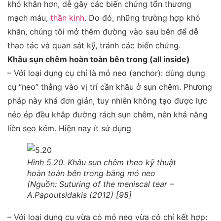
khó khăn hơn, dễ gây các biến chứng tổn thương
mạch máu,
thần kinh
. Do đó, những trường hợp khó
khăn, chúng tôi mở thêm đường vào sau bên để dễ
thao tác và quan sát kỹ, tránh các biến chứng.
Khâu sụn chêm hoàn toàn bên trong (all inside)
–
Với loại dụng cụ chỉ là mỏ neo (anchor):
dùng dụng
cụ “neo” thẳng vào vị trí cần khâu ở sụn chêm. Phương
pháp này khá đơn giản, tuy nhiên không tạo được lực
néo ép đều khắp đường rách sụn chêm, nên khả năng
liền sẹo kém. Hiện nay ít sử dụng
Hình 5.20. Khâu sụn chêm theo kỹ thuật
hoàn toàn bên trong bằng mỏ neo
(Nguồn: Suturing of the meniscal tear –
A.Papoutsidakis (2012) [95]
–
Với loại dụng cụ vừa có mỏ neo vừa có chỉ kết hợp: