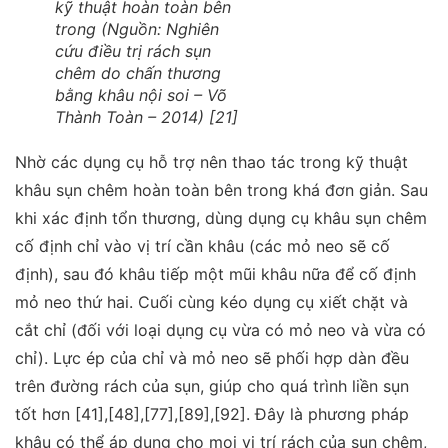
kỹ thuật hoàn toàn bên
trong (Nguồn: Nghiên
cứu điều trị rách sụn
chêm do chấn thương
bằng khâu nội soi – Võ
Thành Toàn – 2014) [21]
Nhờ các dụng cụ hỗ trợ nên thao tác trong kỹ thuật
khâu sụn chêm hoàn toàn bên trong khá đơn giản. Sau
khi xác định tổn thương, dùng dụng cụ khâu sụn chêm
cố định chỉ vào vị trí cần khâu (các mỏ neo sẽ cố
định), sau đó khâu tiếp một mũi khâu nữa để cố định
mỏ neo thứ hai. Cuối cùng kéo dụng cụ xiết chặt và
cắt chỉ (đối với loại dụng cụ vừa có mỏ neo và vừa có
chỉ). Lực ép của chỉ và mỏ neo sẽ phối hợp dàn đều
trên đường rách của sụn, giúp cho quá trình liền sụn
tốt hơn [41],[48],[77],[89],[92]. Đây là phương pháp
khâu có thể áp dụng cho mọi vị trí rách của sụn chêm,