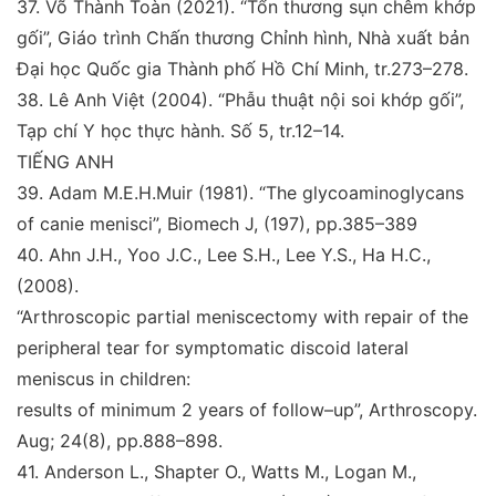
37.
Võ Thành Toàn (2021).
“Tổn thương sụn chêm khớp
gối”, Giáo trình Chấn thương Chỉnh hình, Nhà xuất bản
Đại học Quốc gia Thành phố Hồ Chí Minh, tr.273–278.
38.
Lê Anh Việt (2004)
. “Phẫu thuật nội soi khớp gối
”
,
Tạp
chí Y học thực hành
. Số 5, tr.12–14.
TIẾNG ANH
39.
Adam M.E.H.Muir (1981).
“The glycoaminoglycans
of
canie menisci
”
,
Biomech J,
(197), pp.385–389
40.
Ahn J.H., Yoo J.C., Lee S.H., Lee Y.S., Ha H.C.,
(2008).
“Arthroscopic partial meniscectomy with repair of the
peripheral tear for symptomatic discoid lateral
meniscus
in children:
results of minimum 2 years of follow–up
”
,
Arthroscopy.
Aug; 24(8), pp.888–898.
41.
Anderson L., Shapter O., Watts M., Logan M.,