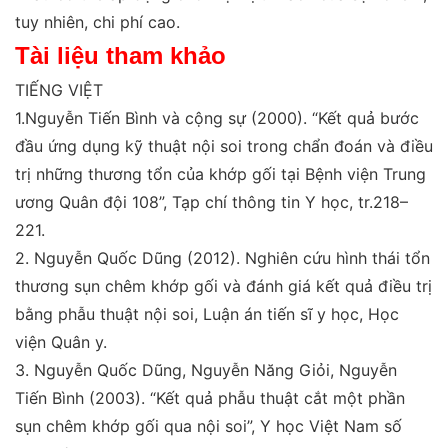
tuy nhiên, chi phí cao.
Tài liệu tham khảo
TIẾNG VIỆT
1.Nguyễn Tiến Bình và cộng sự (2000).
“Kết quả bước
đầu ứng dụng kỹ thuật nội soi trong chẩn đoán và điều
trị
những thương tổn của khớp gối tại Bệnh viện Trung
ương
Quân đội 108
”
,
Tạp chí thông tin Y học
, tr.218–
221.
2.
Nguyễn Quốc Dũng (2012).
Nghiên cứu hình thái tổn
thương sụn chêm khớp gối và đánh giá kết quả điều trị
bằng phẫu thuật nội soi
, Luận án tiến sĩ y học, Học
viện
Quân y.
3
.
Nguyễn Quốc Dũng, Nguyễn Năng Giỏi, Nguyễn
Tiến
Bình (2003).
“Kết quả phẫu thuật cắt một phần
sụn chêm
khớp gối qua nội soi
”
,
Y học Việt Nam số