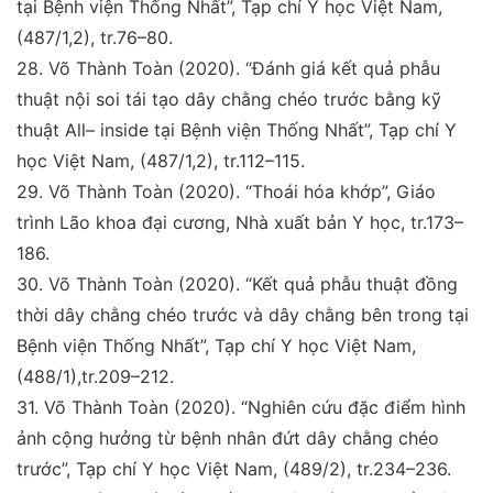
tại Bệnh
viện Thống Nhất”,
Tạp chí Y học Việt Nam
,
(487/1,2),
tr.76–80.
28.
Võ Thành Toàn (2020).
“Đánh giá kết quả phẫu
thuật
nội soi tái tạo dây chằng chéo trước bằng kỹ
thuật All–
inside tại Bệnh viện Thống Nhất”,
Tạp chí Y
học Việt
Nam
, (487/1,2), tr.112–115.
29.
Võ Thành Toàn (2020).
“Thoái hóa khớp”, Giáo
trình
Lão khoa đại cương, Nhà xuất bản Y học, tr.173–
186.
30.
Võ Thành Toàn (2020)
. “Kết quả phẫu thuật đồng
thời
dây chằng chéo trước và dây chằng bên trong tại
Bệnh
viện Thống Nhất”,
Tạp chí Y học Việt Nam
,
(488/1),
tr.209–212.
31.
Võ Thành Toàn (2020).
“Nghiên cứu đặc điểm hình
ảnh
cộng hưởng từ bệnh nhân đứt dây chằng chéo
trước”,
Tạp
chí Y học Việt Nam
, (489/2), tr.234–236.