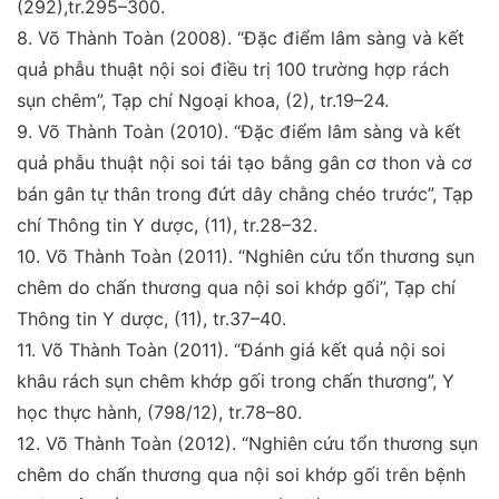
(292),
tr.295–300.
8.
Võ Thành Toàn (2008).
“Đặc điểm lâm sàng và kết
quả phẫu thuật nội soi điều trị 100 trường hợp rách
sụn
chêm”,
Tạp chí Ngoại khoa
, (2), tr.19–24.
9
.
Võ Thành Toàn (2010).
“Đặc điểm lâm sàng và kết
quả
phẫu thuật nội soi tái tạo bằng gân cơ thon và cơ
bán gân
tự thân trong đứt dây chằng chéo trước”,
Tạp
chí Thông
tin Y dược
, (11), tr.28–32.
10.
Võ Thành Toàn (2011)
. “Nghiên cứu tổn thương sụn
chêm do chấn thương qua nội soi khớp gối”,
Tạp chí
Thông tin Y dược
, (11), tr.37–40.
11.
Võ Thành Toàn (2011)
. “Đánh giá kết quả nội soi
khâu
rách sụn chêm khớp gối trong chấn thương”,
Y
học thực
hành
, (798/12), tr.78–80.
12.
Võ Thành Toàn (2012)
. “Nghiên cứu tổn thương sụn
chêm do chấn thương qua nội soi khớp gối trên bệnh