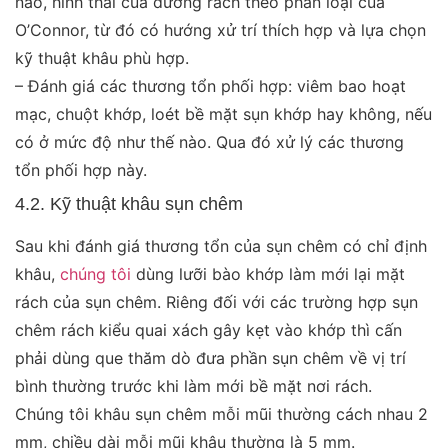
nào, hình thái của đường rách theo phân loại của
O’Connor, từ đó có hướng xử trí thích hợp và lựa chọn
kỹ thuật khâu phù hợp.
– Đánh giá các thương tổn phối hợp: viêm bao hoạt
mạc, chuột khớp, loét bề mặt sụn khớp hay không, nếu
có ở mức độ như thế nào. Qua đó xử lý các thương
tổn phối hợp này.
4.2. Kỹ thuật khâu sụn chêm
Sau khi đánh giá thương tổn của sụn chêm có chỉ định
khâu,
chúng tôi
dùng lưỡi bào khớp làm mới lại mặt
rách của sụn chêm. Riêng đối với các trường hợp sụn
chêm rách kiểu quai xách gây kẹt vào khớp thì cấn
phải dùng que thăm dò đưa phần sụn chêm về vị trí
bình thường trước khi làm mới bề mặt nơi rách.
Chúng tôi khâu sụn chêm mỗi mũi thường cách nhau 2
mm, chiều dài mỗi mũi khâu thường là 5 mm.